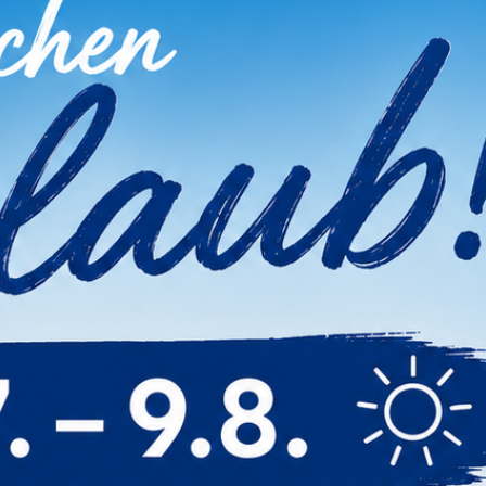
Preis
Preis
99 €
21,99 €
tung(en)
2 Bewertung(en)
Cookie Einstellungen
Auch wir nutzen verschiedene Arten von
Cookies. Technische und notwendige Cookies
benötigen wir zwingend. Sie können jederzeit
den verschiedenen Cookie-Kategorien Ihre
Zustimmung oder Ablehnung erteilen oder