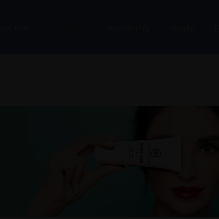
out me
Products
Academy
Study
B