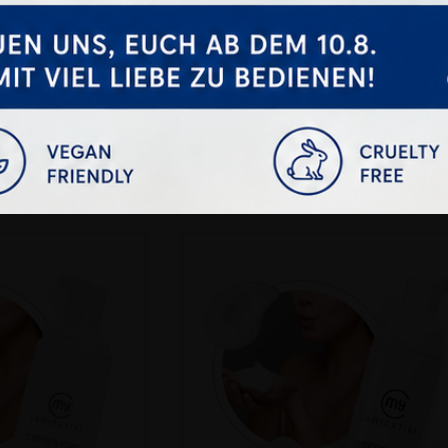
 Home 1 Stk.
Brow Lift Cream
Preis
Preis
99 €
22,99 €