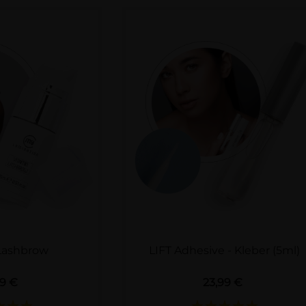
Lashbrow
LIFT Adhesive - Kleber (5ml)
Preis
Preis
99 €
23,99 €