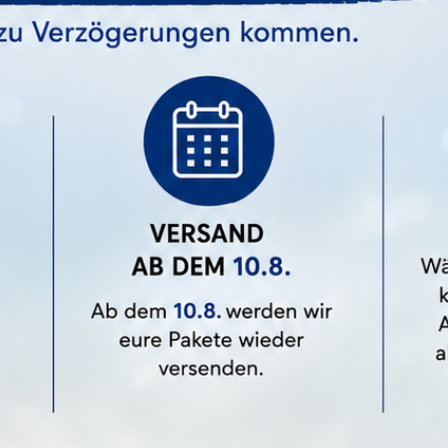
nur ganz gezielt bestimmte Cookies zulassen.
loper
Mineral Serum Home 1 Stk.
Alle Akzeptieren
Preis
Preis
99 €
49,99 €
Benutzerdefinierte Cookie Einstellungen
Datenschutz
Impressum