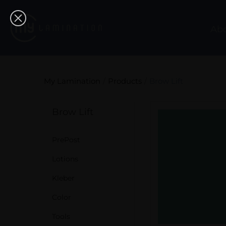
Ab
My Lamination
Products
Brow Lift
Brow Lift
PrePost
Lotions
Kleber
Color
Tools