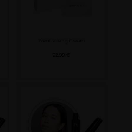
Neutralising Cream
Preis
22,99 €