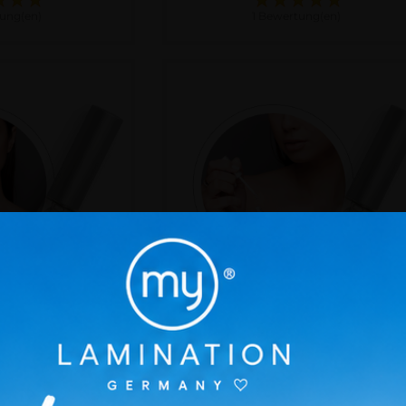
tung(en)
1 Bewertung(en)
ht - Kleber (5ml)
LIFT Adhesive Strong - Kleber
(5ml)