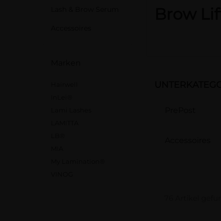
Brow Lif
Lash & Brow Serum
Accessoires
Marken
UNTERKATEG
Hairwell
InLei®
PrePost
Lami Lashes
LAMITTA
LB®
Accessoires
MIA
My Lamination®
VINOG
76 Artikel gef