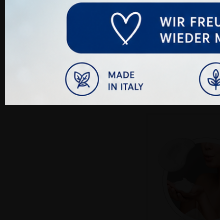
Biotin Serum
51,