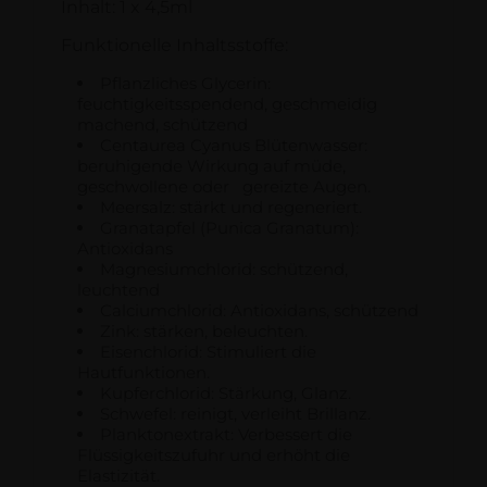
Inhalt: 1 x 4,5ml
Funktionelle Inhaltsstoffe:
Pflanzliches Glycerin:
feuchtigkeitsspendend, geschmeidig
machend, schützend
Centaurea Cyanus Blütenwasser:
beruhigende Wirkung auf müde,
geschwollene oder gereizte Augen.
Meersalz: stärkt und regeneriert.
Granatapfel (Punica Granatum):
Antioxidans
Magnesiumchlorid: schützend,
leuchtend
Calciumchlorid: Antioxidans, schützend
Zink: stärken, beleuchten.
Eisenchlorid: Stimuliert die
Hautfunktionen.
Kupferchlorid: Stärkung, Glanz.
Schwefel: reinigt, verleiht Brillanz.
Planktonextrakt: Verbessert die
Flüssigkeitszufuhr und erhöht die
Elastizität.