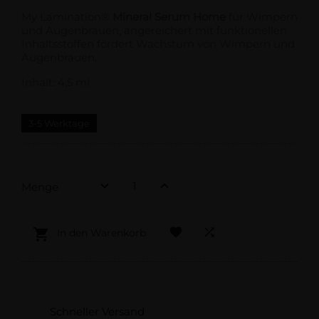
My Lamination®
Mineral Serum Home
für Wimpern
und Augenbrauen, angereichert mit funktionellen
Inhaltsstoffen fördert Wachstum von Wimpern und
Augenbrauen.
Inhalt: 4,5 ml
3-5 Werktage
Menge



In den Warenkorb
Schneller Versand