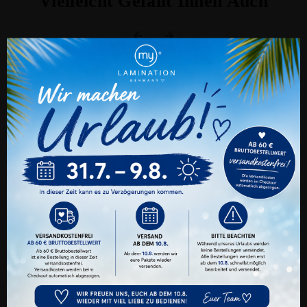
Vielleicht Gefällt Ihnen Auch
Cookie Einstellungen
Auch wir nutzen verschiedene Arten von
Cookies. Technische und notwendige Cookies
benötigen wir zwingend. Sie können jederzeit
den verschiedenen Cookie-Kategorien Ihre
Zustimmung oder Ablehnung erteilen oder
nur ganz gezielt bestimmte Cookies zulassen.
Alle Akzeptieren
Benutzerdefinierte Cookie Einstellungen
Datenschutz
Impressum