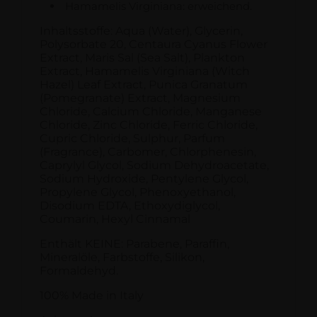
Hamamelis Virginiana: erweichend.
Inhaltsstoffe: Aqua (Water), Glycerin,
Polysorbate 20, Centaura Cyanus Flower
Extract, Maris Sal (Sea Salt), Plankton
Extract, Hamamelis Virginiana (Witch
Hazel) Leaf Extract, Punica Granatum
(Pomegranate) Extract, Magnesium
Chloride, Calcium Chloride, Manganese
Chloride, Zinc Chloride, Ferric Chloride,
Cupric Chloride, Sulphur, Parfum
(Fragrance), Carbomer, Chlorphenesin,
Caprylyl Glycol, Sodium Dehydroacetate,
Sodium Hydroxide, Pentylene Glycol,
Propylene Glycol, Phenoxyethanol,
Disodium EDTA, Ethoxydiglycol,
Coumarin, Hexyl Cinnamal
Enthält KEINE: Parabene, Paraffin,
Mineralöle, Farbstoffe, Silikon,
Formaldehyd.
100% Made in Italy