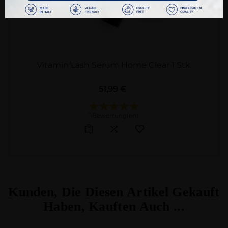
Vitamin Lash Serum Home Clear 1 Stk.
Preis
51,99 €
1 Bewertung(en)
Kunden, Die Diesen Artikel Gekauft
Haben, Kauften Auch ...