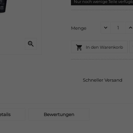
Nur noch wenige Teile verfüg
Menge


In den Warenkorb
Schneller Versand
tails
Bewertungen