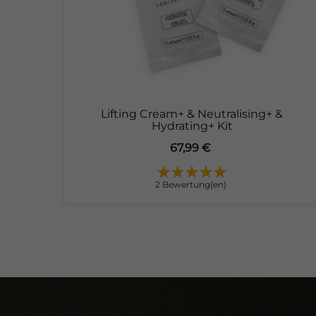
et
Lifting Cream+ & Neutralising+ &
Hydrating+ Kit
Preis
67,99 €
2 Bewertung(en)