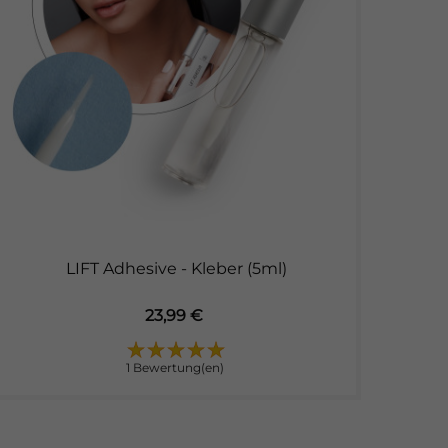
LIFT Adhesive - Kleber (5ml)
Preis
23,99 €
1 Bewertung(en)