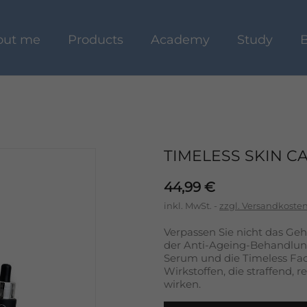
out me
Products
Academy
Study
B
TIMELESS SKIN C
44,99 €
inkl. MwSt.
zzgl. Versandkoste
Verpassen Sie nicht das Ge
der Anti-Ageing-Behandlun
Serum und die Timeless Face
Wirkstoffen, die straffend,
wirken.