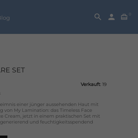
0
search
person

log
ARE SET
Verkauft
: 19
n
heimnis einer jünger aussehenden Haut mit
g von My Lamination: das Timeless Face
 Cream, jetzt in einem praktischen Set mit
 regenerierend und feuchtigkeitsspendend