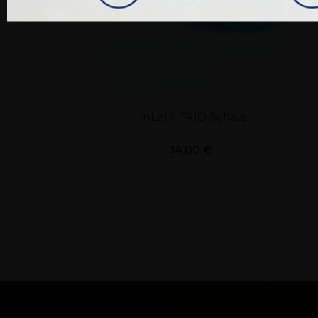
InLei® TRIO Schale
Preis
14,00 €