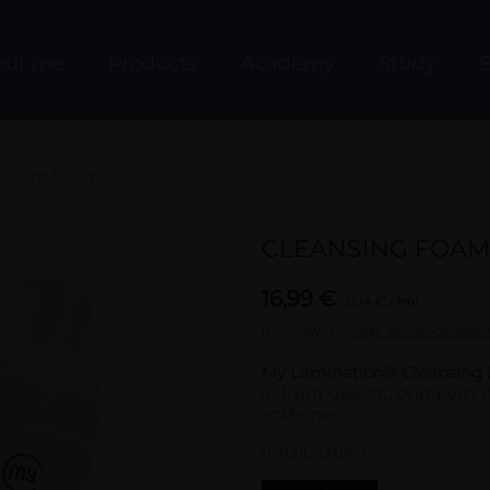
out me
Products
Academy
Study
B
 Foam 120 ml
CLEANSING FOAM 
16,99 €
0,14 € / 1ml
inkl. MwSt.
zzgl. Versandkoste
My Lamination® Cleansing
in 1, um Gesicht, Wimpern,
entfernen.
Inhalt: 120ml