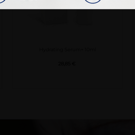
Hydrating Serum+ 10ml
Preis
28,85 €