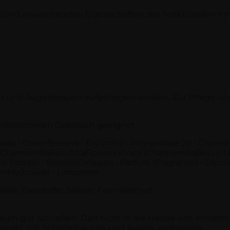
n und erweichenden Eigenschaften der funktionalen Inha
n und Augenbrauen aufgetragen werden. Zur Pflege u
ofessionellen Gebrauch geeignet.
side • Coco-Betaine • Erythritol • Polysorbate 20 • Glyce
ChamomillaRecutitaFlowerExtract (ChamomillaRecutita (Ma
e Protein • SolubleCollagen • Parfum (Fragrance) • Glycery
iumHydroxide • Limonene
löle, Farbstoffe, Silikon, Formaldehyd.
h gut schließen. Darf nicht in die Hände von Kindern
Kontakt mit Schleimhäuten und Augen vermeiden.