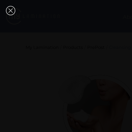
Ab
My Lamination
Products
PrePost
Cleansing