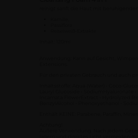
reinigt sanft die Haut mit beruhigende
Kamille,
Passiflora
Reiseiweiß-Extrakte
Inhalt: 120ml
Anwendung: Kann auf Gesicht, Wimper
Extensions.
Für den privaten Gebrauch und auch pr
Inhaltsstoffe: Aqua (Water) • Coco-Gluco
Lauryl Glucoside • SodiumHyaluronate • 
Incarnata FlowerExtract • Hydrolyzed Ric
BenzylAlcohol • Phenoxyethanol • Sod
Enthält KEINE: Parabene, Paraffin, Minera
Achtung!
Äußere Verwendung. Nach jedem Gebrauc
lagern und direktes Licht vermeiden. 