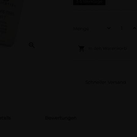
3-5 Werktage
Menge


In den Warenkorb
Schneller Versand
tails
Bewertungen