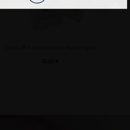
Brow Lift & Neutralising & Hydrating Kit
Preis
62,99 €