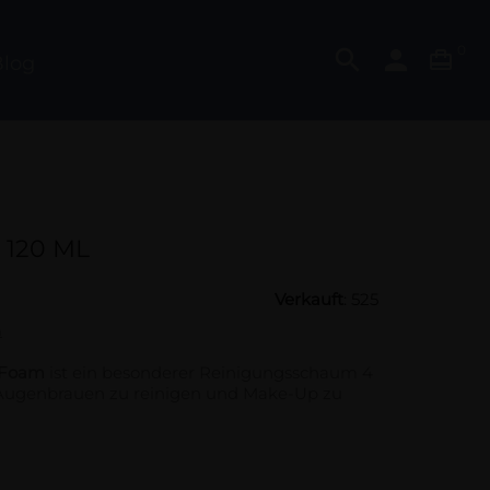
0
search
person

log
120 ML
Verkauft
: 525
n
 Foam
ist ein besonderer Reinigungsschaum 4
 Augenbrauen zu reinigen und Make-Up zu