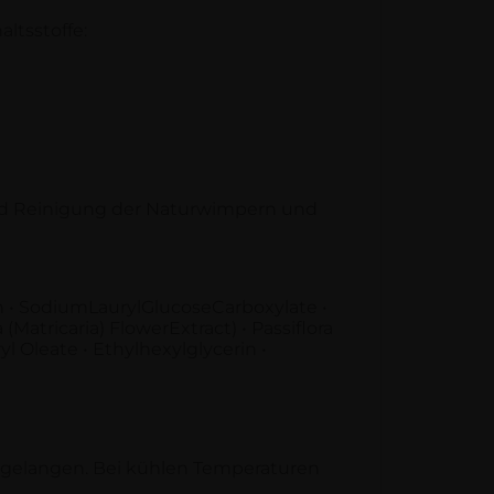
ltsstoffe:
nd Reinigung der Naturwimpern und
rin • SodiumLaurylGlucoseCarboxylate •
tricaria) FlowerExtract) • Passiflora
l Oleate • Ethylhexylglycerin •
 gelangen. Bei kühlen Temperaturen