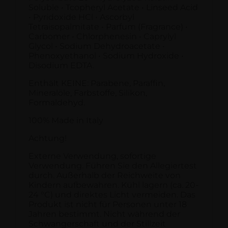
Soluble • Tcopheryl Acetate • Linseed Acid
• Pyridoxide HCl • Ascorbyl
Tetraisopalmitate • Parfum (Fragrance) •
Carbomer • Chlorphenesin • Caprylyl
Glycol • Sodium Dehydroacetate •
Phenoxyethanol • Sodium Hydroxide •
Disodium EDTA.
Enthält KEINE: Parabene, Paraffin,
Mineralöle, Farbstoffe, Silikon,
Formaldehyd.
100% Made in Italy
Achtung!
Externe Verwendung, sofortige
Verwendung. Führen Sie den Allegiertest
durch. Außerhalb der Reichweite von
Kindern aufbewahren. Kühl lagern (ca. 20-
24 °C) und direktes Licht vermeiden. Das
Produkt ist nicht für Personen unter 18
Jahren bestimmt. Nicht während der
Schwangerschaft und der Stillzeit