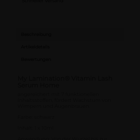
Schneller Versand
Beschreibung
Artikeldetails
Bewertungen
My Lamination® Vitamin Lash
Serum Home
angereichert mit 7 funktionellen
Inhaltsstoffen, fördert Wachstum von
Wimpern und Augenbrauen.
Farbe: schwarz
Inhalt: 1 x 10ml
Anwendung: Von der Wurzel bis zur