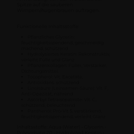
Spitze auf die sauberen
Wimpern/Augenbrauen auftragen.
Funktionelle Inhaltsstoffe:
Pflanzliches Glycerin:
feuchtigkeitsspendend, geschmeidig
machend, schützend
Hydrolysiertes Keratin: Rekonstruktiv,
verleiht Fülle und Glanz
Pflanzenkollagen: Füller, Verstärker,
Dichtungsmittel.
Tocopherol: Vit. Eacetate,
Antioxidans: schützend
Linolsäure (Leinsamen-Säure): Vit. F,
Anti-Opazität, nährend
Ascorbyl Tetraisopalmite: Vit. C,
schützend, beleuchtend
Panthenol: Pro-Vit 5, verstärkend,
feuchtigkeitsspendend, verleiht Glanz
Inhaltsstoffe: Aqua (Water) • Glycerin •
Polysorbate 20 • Hydrolyzed Keratin •