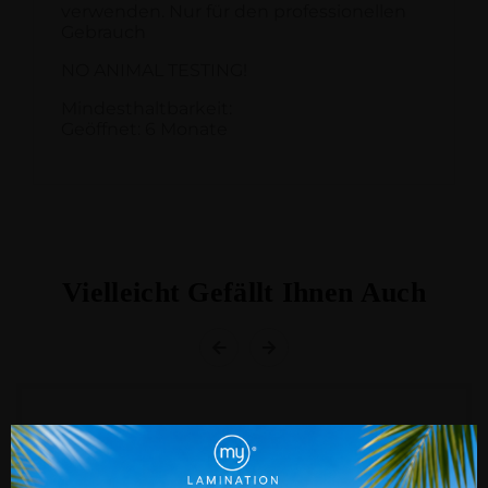
verwenden. Nur für den professionellen
Gebrauch
NO ANIMAL TESTING!
Mindesthaltbarkeit:
Geöffnet: 6 Monate
Vielleicht Gefällt Ihnen Auch