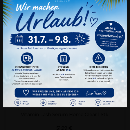
Cookie Einstellungen
Auch wir nutzen verschiedene Arten von
Cookies. Technische und notwendige Cookies
benötigen wir zwingend. Sie können jederzeit
den verschiedenen Cookie-Kategorien Ihre
Zustimmung oder Ablehnung erteilen oder
nur ganz gezielt bestimmte Cookies zulassen.
Alle Akzeptieren
Benutzerdefinierte Cookie Einstellungen
Datenschutz
Impressum
Vitamin Lash Serum Home Clear 1 Stk.
Preis
51,99 €