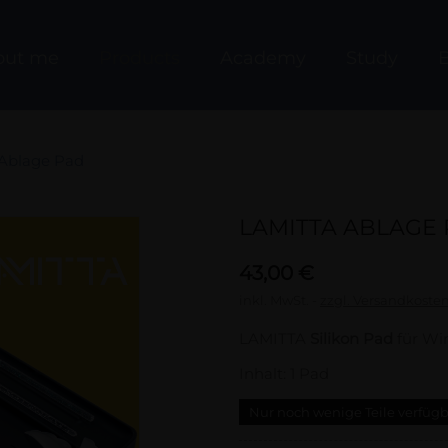
out me
Products
Academy
Study
B
Ablage Pad
LAMITTA ABLAGE
43,00 €
inkl. MwSt.
zzgl. Versandkoste
LAMITTA
Silikon Pad
für Wi
Inhalt: 1 Pad
Nur noch wenige Teile verfüg