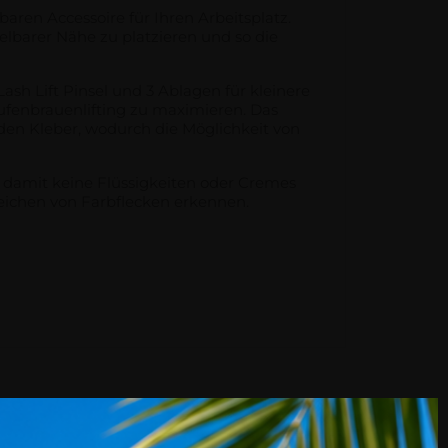
ren Accessoire für Ihren Arbeitsplatz.
elbarer Nähe zu platzieren und so die
Lash Lift Pinsel und 3 Ablagen für kleinere
fenbrauenlifting zu maximieren. Das
eden Kleber, wodurch die Möglichkeit von
n, damit keine Flüssigkeiten oder Cremes
nzeichen von Farbflecken erkennen.