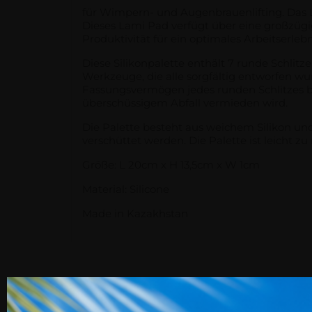
für Wimpern- und Augenbrauenlifting. Das L
Dieses Lami Pad verfügt über eine großzügi
Produktivität für ein optimales Arbeitserlebn
Diese Silikonpalette enthält 7 runde Schlitz
Werkzeuge, die alle sorgfältig entworfen
Fassungsvermögen jedes runden Schlitzes bie
überschüssigem Abfall vermieden wird.
Die Palette besteht aus weichem Silikon und
verschüttet werden. Die Palette ist leicht z
Größe: L 20cm x H 13,5cm x W 1cm
Material: Silicone
Made in Kazakhstan