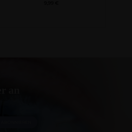
Preis
9,99 €
er an
ABONNIEREN