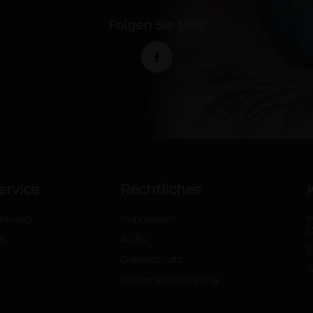
Folgen Sie Uns!
rvice
Rechtliches
M
eferung
Impressum
D
n
AGBs
E
Datenschutz
T
Widerrufsbelehrung