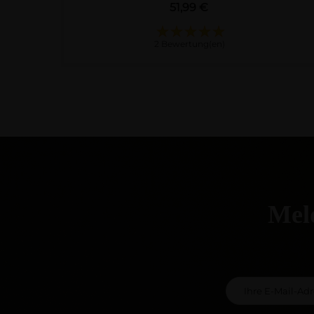
Preis
51,99 €
2 Bewertung(en)
Meld