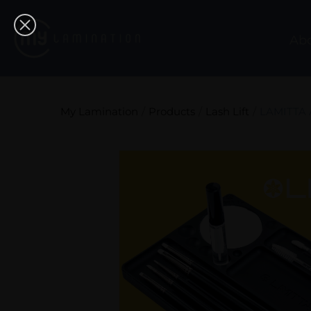
Ab
My Lamination
Products
Lash Lift
LAMITTA 