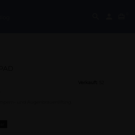
0
search
person

log
 PAD
Verkauft
: 52
n
mpern- und Augenbrauenlifting.
bar