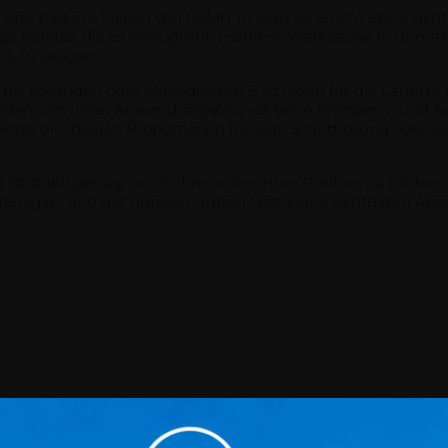
ami Pad aus Silikon von LAMITTA wird zu einem unverzichtba
ge Palette, die es ermöglicht, mehrere Werkzeuge in unmitt
is zu steigern.
e für Lösungen oder Flüssigkeiten, 5 Ablagen für die Lamitta 
 wurden, um Ihren Anwendungsprozess beim Wimpern- und Au
tet die idealen Proportionen für jede Schrittlösung oder j
 ist stabil genug, um in ihrer aufrechten Position zu bleibe
u reinigen, und der dunkle Farbton lässt keine sichtbaren A