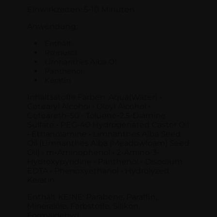
Einwirkzeiten: 5-10 Minuten
Anwendung:
Enthält:
Rizinusöl
Limnanthes Alba Öl
Panthenol
Keratin
Inhaltsstoffe Farben: Aqua(Water) •
Cetearyl Alcohol • Oleyl Alcohol •
Ceteareth-50 • Toluene-2,5-Diamine
Sulfate • PEG-40 Hydrogenated Castor Oil
• Ethanolamine • Limnanthes Alba Seed
Oil (Limnanthes Alba (Meadowfoam) Seed
Oil) • m-Aminophenol • 2-Amino-3-
Hydroxypyridine • Panthenol • Disodium
EDTA • Phenoxyethanol • Hydrolyzed
Keratin
Enthält KEINE: Parabene, Paraffin,
Mineralöle, Farbstoffe, Silikon,
Formaldehyd.