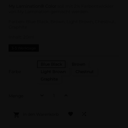
My Lamination® Color
soll mit 2% Farbentwickler
von My Lamination gemischt werden.
Farben: Blue Black, Brown, Light Brown, Chestnut,
Graphite
Inhalt: 20ml
3-5 Werktage
Blue Black
Brown
Farbe
Light Brown
Chestnut
Graphite
Menge



In den Warenkorb