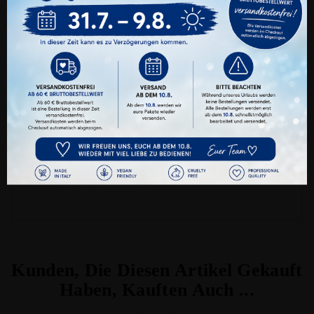
benötigen wir zwingend. Sie können jederzeit
den verschiedenen Cookie-Kategorien Ihre
Zustimmung oder Ablehnung erteilen oder
nur ganz gezielt bestimmte Cookies zulassen.
Alle Akzeptieren
Farbfleckenentferner
Benutzerdefinierte Cookie Einstellungen
Datenschutz
Impressum
Preis
7,99 €
Kunden, Die Diesen Artikel Gekauft
Haben, Kauften Auch ...