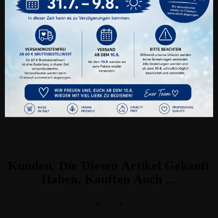
den verschiedenen Cookie-Kategorien Ihre
Zustimmung oder Ablehnung erteilen oder
nur ganz gezielt bestimmte Cookies zulassen.
Alle Akzeptieren
Benutzerdefinierte Cookie Einstellungen
VINOG Silikon Pads Blau
Datenschutz
Impressum
Preis
11,00 €
ab
Kunden, Die Diesen Artikel Gekauft
Haben, Kauften Auch ...