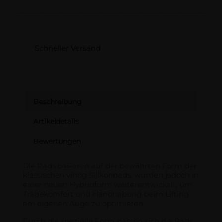
Schneller Versand
Beschreibung
Artikeldetails
Bewertungen
Die Pads basieren auf der bewährten Form der
klassischen vinog Silikonpads, wurden jedoch in
einer neuen Hybridform weiterentwickelt, um
Tragekomfort und Handhabung beim Lifting
am eigenen Auge zu optimieren.
Durch die spezielle Form passen sich die Pads