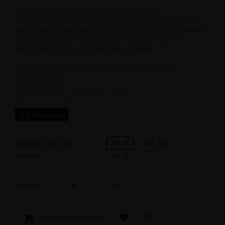
Mit den neuen Self-Lami Pads bringt
katya_vinog eine echte Neuheit auf den Markt:
die ersten ergonomisch geformten Silikonpads,
die speziell für die Selbstanwendung beim
Wimpernlifting entwickelt wurden.
Material: Hochwertiges, weiches Silikon
Farbe: Weiß
Größe: 2 / 2,5
Lieferumfang: 1 Paar (2 Stück)
3-5 Werktage
VINOG Self-Lift
Gr. 2
Gr. 2,5
Shield
Gr. 3
Menge



In den Warenkorb