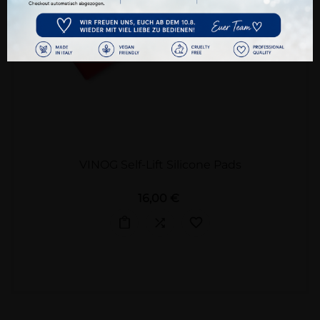
VINOG Self-Lift Silicone Pads
Preis
16,00 €