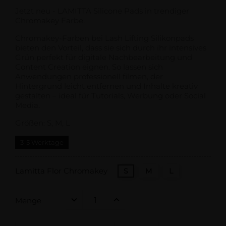
Jetzt neu - LAMITTA Silicone Pads in trendiger
Chromakey Farbe.
Chromakey-Farben bei Lash Lifting Silikonpads
bieten den Vorteil, dass sie sich durch ihr intensives
Grün perfekt für digitale Nachbearbeitung und
Content Creation eignen. So lassen sich
Anwendungen professionell filmen, der
Hintergrund leicht entfernen und Inhalte kreativ
gestalten – ideal für Tutorials, Werbung oder Social
Media.
Größen: S, M, L
3-5 Werktage
Lamitta Flor Chromakey
S
M
L
Menge