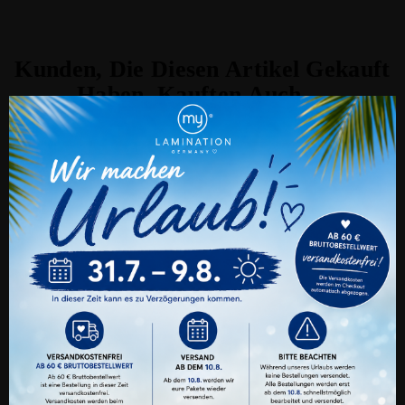
Kunden, Die Diesen Artikel Gekauft
Haben, Kauften Auch ...
Cookie Einstellungen
Auch wir nutzen verschiedene Arten von
Cookies. Technische und notwendige Cookies
benötigen wir zwingend. Sie können jederzeit
den verschiedenen Cookie-Kategorien Ihre
Zustimmung oder Ablehnung erteilen oder
nur ganz gezielt bestimmte Cookies zulassen.
Alle Akzeptieren
Benutzerdefinierte Cookie Einstellungen
Datenschutz
Impressum