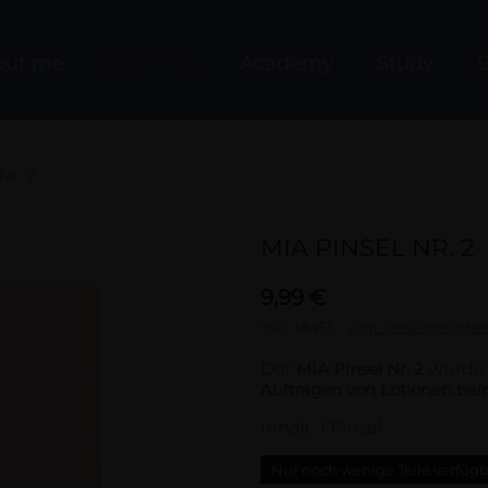
out me
Products
Academy
Study
B
Nr. 2
MIA PINSEL NR. 2
9,99 €
inkl. MwSt.
zzgl. Versandkoste
Der
MIA Pinsel Nr. 2
wurde s
Auftragen von Lotionen bei
Inhalt: 1 Pinsel
Nur noch wenige Teile verfüg