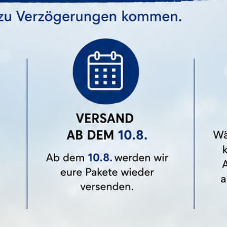
nur ganz gezielt bestimmte Cookies zulassen.
Alle Akzeptieren
Benutzerdefinierte Cookie Einstellungen
Datenschutz
Impressum
Neutralising Cream+ (10ml)
Preis
28,85 €