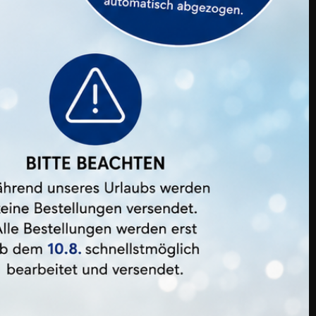
VINOG Self-Lift Silicone Pads
Preis
16,00 €