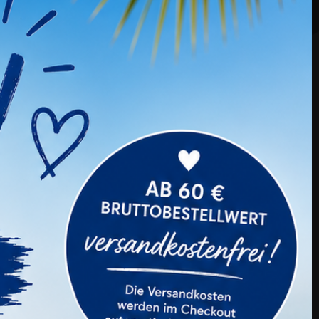
MIA Silikon Monobrow Augenbrauen
Silikonpad
Preis
13,99 €
Kauften Auch ...