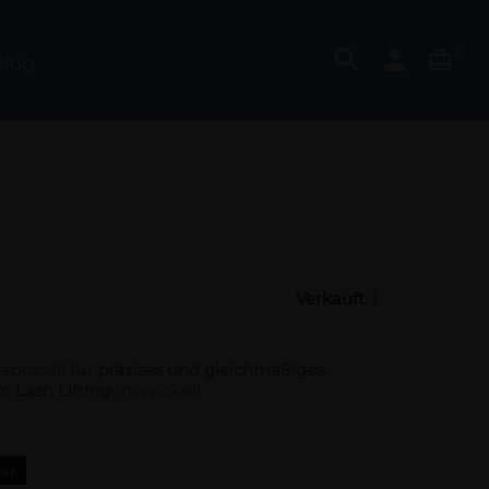
0
search
person

log
Verkauft
: 1
n
peziell für
präzises und gleichmäßiges
m Lash Lifting
entwickelt.
bar