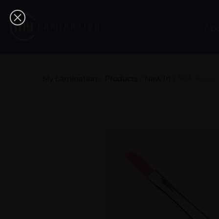
Ab
My Lamination
Products
New In
MIA Pinsel 