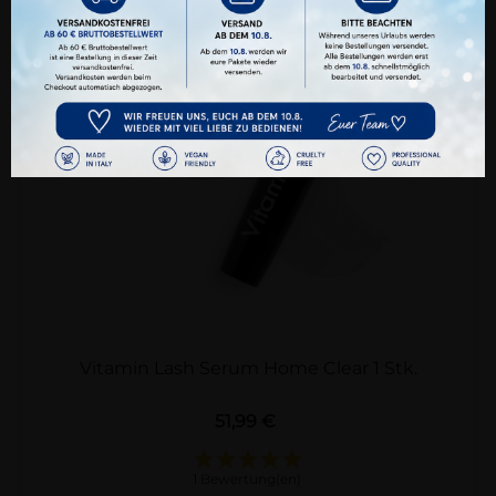
Alle Akzeptieren
Benutzerdefinierte Cookie Einstellungen
Datenschutz
Impressum
Vitamin Lash Serum Home Clear 1 Stk.
Preis
51,99 €
1 Bewertung(en)