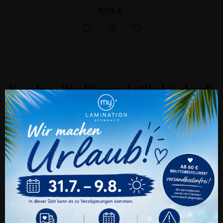
Preis
9,99 €
Kunden, Die Diesen Artikel Gekauft
Haben, Kauften Auch ...
Cookie Einstellungen
Auch wir nutzen verschiedene Arten von
Cookies. Technische und notwendige Cookies
benötigen wir zwingend. Sie können jederzeit
den verschiedenen Cookie-Kategorien Ihre
Zustimmung oder Ablehnung erteilen oder
nur ganz gezielt bestimmte Cookies zulassen.