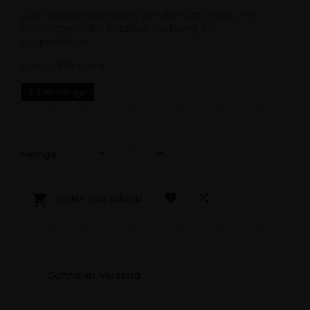
Zum präzise auftragen von den Lotionen und
Korrekturen der präzisen Färbung der
Augenbrauen
Inhalt: 100 Stück
3-5 Werktage
Menge



In den Warenkorb
Schneller Versand