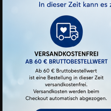
Test Kit Lash Lift+
Preis
14,99 €
16 Ander