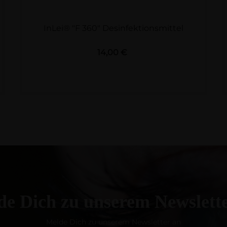
InLei® "F 360" Desinfektionsmittel
Preis
14,00 €
e Dich zu unserem Newslett
Melde Dich zu unserem Newsletter an