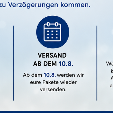
nur ganz gezielt bestimmte Cookies zulassen.
Alle Akzeptieren
Benutzerdefinierte Cookie Einstellungen
Datenschutz
Impressum
LIFT Adhesive Light - Kleber (5ml)
Preis
20,99 €
1 Bewertung(en)
e Artikel In Der Gleichen K