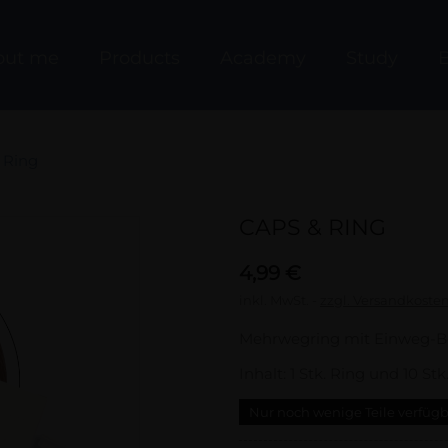
out me
Products
Academy
Study
B
 Ring
CAPS & RING
4,99 €
inkl. MwSt.
zzgl. Versandkoste
Mehrwegring mit Einweg-Be
Inhalt: 1 Stk. Ring und 10 Stk
Nur noch wenige Teile verfüg