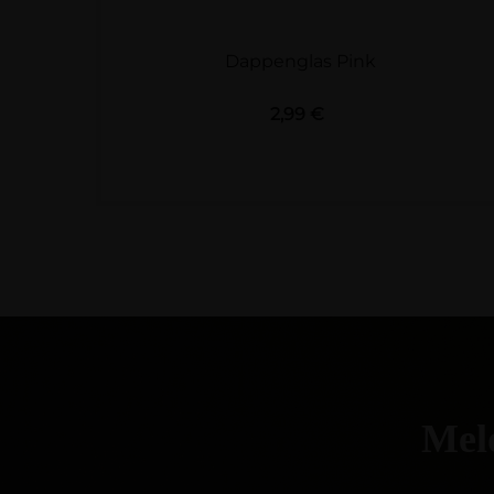
Dappenglas Pink
Preis
2,99 €
Meld