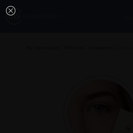
Ab
My Lamination
Products
Accessoires
Caps &