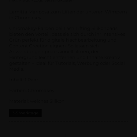
inkl. MwSt.
zzgl. Versandkosten
Lamitta Mariposa zum Liften der unteren Wimpern
in Chromakey
Chromakey-Farben bei Lash Lifting Silikonpads
bieten den Vorteil, dass sie sich durch ihr intensives
Grün perfekt für digitale Nachbearbeitung und
Content Creation eignen. So lassen sich
Anwendungen professionell filmen, der
Hintergrund leicht entfernen und Inhalte kreativ
gestalten – ideal für Tutorials, Werbung oder Social
Media.
Inhalt: 1 Paar
Farben: Chromakey
Material: weiches Silikon
3-5 Werktage