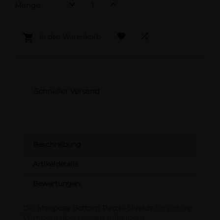
Menge



In den Warenkorb
Schneller Versand
Beschreibung
Artikeldetails
Bewertungen
Die
Mariposa Bottom Patch-Shields
für untere
Wimpern überzeugen mit einem