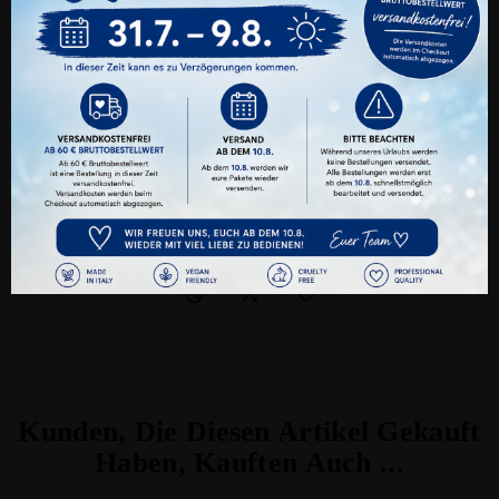
benötigen wir zwingend. Sie können jederzeit
den verschiedenen Cookie-Kategorien Ihre
Zustimmung oder Ablehnung erteilen oder
nur ganz gezielt bestimmte Cookies zulassen.
Alle Akzeptieren
Benutzerdefinierte Cookie Einstellungen
Datenschutz
Impressum
LAMITTA Mariposa Silicone Untere Wimpern
Preis
14,00 €
Kunden, Die Diesen Artikel Gekauft
Haben, Kauften Auch ...