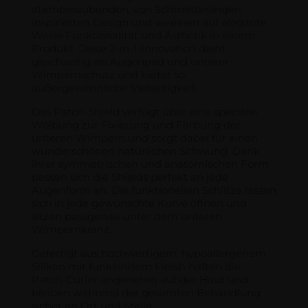
atemberaubenden, von Schmetterlingen
inspirierten Design und vereinen auf elegante
Weise Funktionalität und Ästhetik in einem
Produkt. Diese 2-in-1-Innovation dient
gleichzeitig als Augenpad und unterer
Wimpernschutz und bietet so
außergewöhnliche Vielseitigkeit.
Das Patch-Shield verfügt über eine spezielle
Wölbung zur Fixierung und Färbung der
unteren Wimpern und sorgt dabei für einen
wunderschönen natürlichen Schwung. Dank
ihrer symmetrischen und anatomischen Form
passen sich die Shields perfekt an jede
Augenform an. Die funktionellen Schlitze lassen
sich in jede gewünschte Kurve öffnen und
sitzen passgenau unter dem unteren
Wimpernkranz.
Gefertigt aus hochwertigem, hypoallergenem
Silikon mit funkelndem Finish haften die
Patch-Curler angenehm auf der Haut und
bleiben während der gesamten Behandlung
sicher an Ort und Stelle.