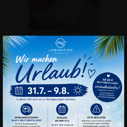
WIMPERN-LAMINIERUNG / LASH LIFT
BEHANDLUNG - WAS IST DAS?
4418
Mal gelesen
Cookie Einstellungen
Was ist überhaupt eine Wimpernlaiminierung? Hier
erhälst du alle grundlegenden Informationen rund um
Auch wir nutzen verschiedene Arten von
das Wimpernlifting...
Cookies. Technische und notwendige Cookies
benötigen wir zwingend. Sie können jederzeit
Mehr lesen
den verschiedenen Cookie-Kategorien Ihre
Zustimmung oder Ablehnung erteilen oder
nur ganz gezielt bestimmte Cookies zulassen.
Alle Akzeptieren
Benutzerdefinierte Cookie Einstellungen