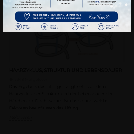
Datenschutz
Impressum
HAARZYKLUS, STRUKTUR UND LEBENSDAUER
3348
Mal gelesen
Das Ergebnis des Liftings hängt sehr von dem
Haarzyklus, der Struktur und der Lebensdauer der
Härchen ab. Doch warum ist das so und welche
Faktoren beeinflussen das Lifting...
Mehr lesen